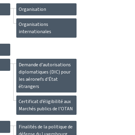
Organisation
Organisations
internationales
Demande d'autorisations
diplomatiques (DIC) pour
les aéronefs d'État
étrangers
Certificat d’éligibilité aux
Marchés publics de l’OTAN
Finalités de la politique de
défense du Luxembourg