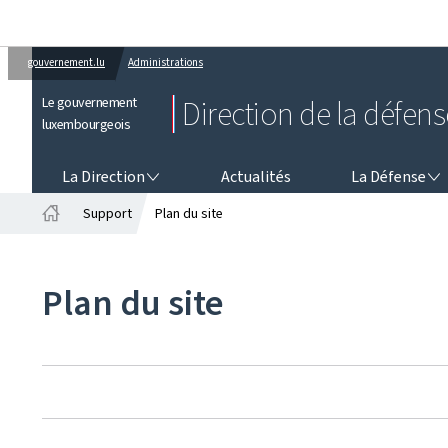
gouvernement.lu
Administrations
Le gouvernement
Direction de la défens
luxembourgeois
LA DIRECTION
LA DÉFENSE
La Direction
Actualités
La Défense
Support
Plan du site
Accueil
Plan du site