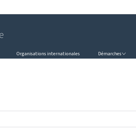
Aller au menu principal
Aller au contenu
e
DÉMARCHES
Organisations internationales
Démarches