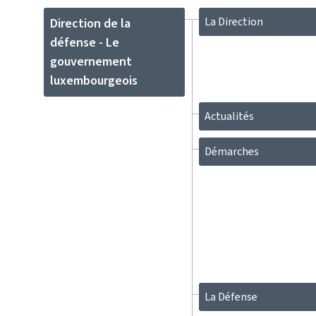
La Direction
Direction de la
défense - Le
gouvernement
luxembourgeois
Actualités
Démarches
La Défense