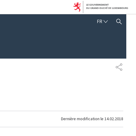
FRANÇAIS
FR
AFFICHER / MASQUER 
PARTAG
Dernière modification le
14.02.2018