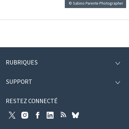
© Sabino Parente Photographer
RUBRIQUES
Pied
RUBRI
de
SUPPORT
SUPP
page
RESTEZ CONNECTÉ
Twitter
Instagram
Facebook
LinkedIn
RSS
Bluesky