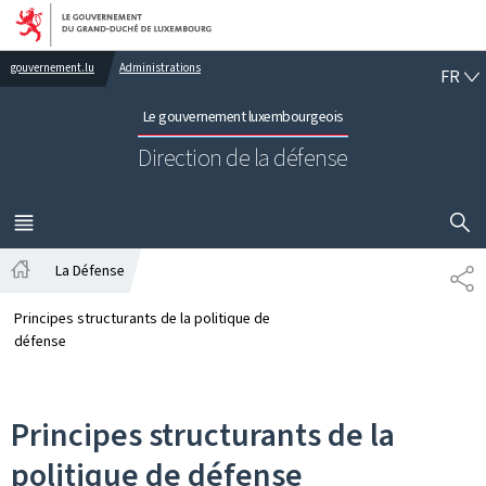
Aller au menu principal
Aller au contenu
FR
gouvernement.lu
Administrations
FR
Le gouvernement luxembourgeois
Direction de la défense
AFFICHER
MENU
PRINCIPAL
La Défense
PA
Accueil
Principes structurants de la politique de
défense
Principes structurants de la
politique de défense