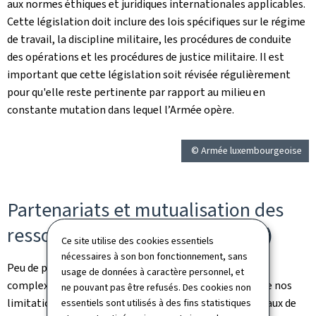
aux normes éthiques et juridiques internationales applicables.
Cette législation doit inclure des lois spécifiques sur le régime
de travail, la discipline militaire, les procédures de conduite
des opérations et les procédures de justice militaire. Il est
important que cette législation soit révisée régulièrement
pour qu'elle reste pertinente par rapport au milieu en
constante mutation dans lequel l’Armée opère.
© Armée luxembourgeoise
Partenariats et mutualisation des
ressources ("pooling & sharing")
Ce site utilise des cookies essentiels
nécessaires à son bon fonctionnement, sans
Peu de pays ont la capacité de mener des opérations
usage de données à caractère personnel, et
complexes d’envergure significative. Tenant compte de nos
ne pouvant pas être refusés. Des cookies non
limitation structurelles, nos partenariats internationaux de
essentiels sont utilisés à des fins statistiques