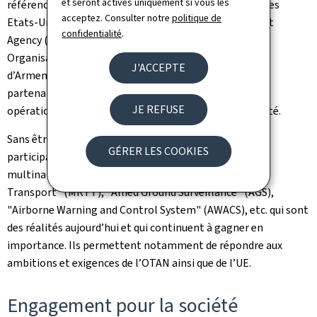
et seront activés uniquement si vous les
référence – Belgique, Pays-Bas, France, Allemagne et les
acceptez. Consulter notre
politique de
Etats-Unis ainsi que la
NATO Support and Procurement
confidentialité
.
Agency
(NSPA), Agence européenne de défense (AED),
Organisation Conjointe de Coopération en matière
J'ACCEPTE
d’Armement (OCCAr), etc. – sont indispensables. Ces
partenariats sont le garant de notre plus-value
JE REFUSE
opérationnelle et mutuelle ainsi que de notre crédibilité.
Sans être exhaustif, il y a lieu de mentionner ici les
GÉRER LES COOKIES
participations du Luxembourg aux programmes
multinationaux tels que A400M, "
Multi-Role Tanker
Transport
" (MRTT), "
Allied Ground Surveillance
" (AGS),
"
Airborne Warning and Control System
" (AWACS), etc. qui sont
des réalités aujourd’hui et qui continuent à gagner en
importance. Ils permettent notamment de répondre aux
ambitions et exigences de l’OTAN ainsi que de l’UE.
Engagement pour la société