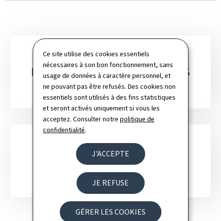
Sous-
DEMANDE D'AUTORISATIONS
Ce site utilise des cookies essentiels
nécessaires à son bon fonctionnement, sans
rubriques
DIPLOMATIQUES (DIC) POUR LES
usage de données à caractère personnel, et
AÉRONEFS D'ÉTAT ÉTRANGERS
ne pouvant pas être refusés. Des cookies non
essentiels sont utilisés à des fins statistiques
et seront activés uniquement si vous les
acceptez. Consulter notre
politique de
confidentialité
.
CERTIFICAT D’ÉLIGIBILITÉ AUX
J'ACCEPTE
MARCHÉS PUBLICS DE L’OTAN
JE REFUSE
GÉRER LES COOKIES