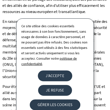
et des alliés de confiance, afin d'utiliser plus efficacement les
ressources au niveau européen et transatlantique.
En raison de la taille du Grand-Duché et l’envergure limitée des
Ce site utilise des cookies essentiels
moyens et des structures de la défense, la politique de sécurité
nécessaires à son bon fonctionnement, sans
et de défense, poursuivi par le ministre et la Direction de la
usage de données à caractère personnel, et
défense, sont orientés à l’échelle internationale, bi- et
ne pouvant pas être refusés. Des cookies non
multilatérale. Ainsi, le Luxembourg compte parmi les
essentiels sont utilisés à des fins statistiques
membres fondateurs des grandes institutions multilatérales
et seront activés uniquement si vous les
du 20e siècle, notamment l’Organisation des Nations unies
acceptez. Consulter notre
politique de
confidentialité
.
(ONU), l’Organisation du Traité de l’Atlantique Nord (OTAN),
l’Union européenne (UE) ou encore l’Organisation pour la
J'ACCEPTE
sécurité et la coopération en Europe (OSCE).
Pour être pleinement reconnu en tant que membre de l’UE et
JE REFUSE
allié au sein de l’OTAN, le Luxembourg assume sa juste part
dans les efforts collectifs de dissuasion et de défense. Sur la
GÉRER LES COOKIES
scène internationale, les troupes nationales opèrent souvent