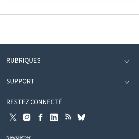
RUBRIQUES
Pied
RUBRI
de
SUPPORT
SUPP
page
RESTEZ CONNECTÉ
Twitter
Instagram
Facebook
LinkedIn
RSS
Bluesky
Newsletter