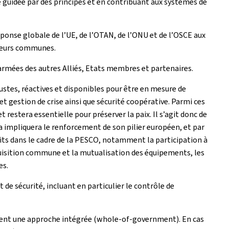
e guidée par des principes et en contribuant aux systèmes de
onse globale de l’UE, de l’OTAN, de l’ONU et de l’OSCE aux
aleurs communes.
 armées des autres Alliés, Etats membres et partenaires.
ustes, réactives et disponibles pour être en mesure de
t gestion de crise ainsi que sécurité coopérative. Parmi ces
t restera essentielle pour préserver la paix. Il s’agit donc de
cela impliquera le renforcement de son pilier européen, et par
its dans le cadre de la PESCO, notamment la participation à
cquisition commune et la mutualisation des équipements, les
es.
e sécurité, incluant en particulier le contrôle de
xigent une approche intégrée (whole-of-government). En cas