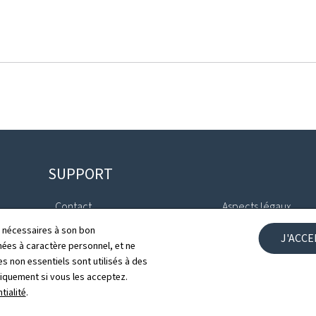
SUPPORT
Contact
Aspects légaux
ls nécessaires à son bon
J'ACC
ales
Plan du site
Déclaration d'access
es à caractère personnel, et ne
s non essentiels sont utilisés à des
À propos du site
Gestion des cookies
niquement si vous les acceptez.
tialité
.