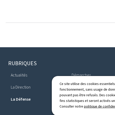
Pied
RUBRIQUES
de
Actualités
Démarches
page
Ce site utilise des cookies essentie
La Direction
Organisations internation
fonctionnement, sans usage de donné
pouvant pas être refusés. Des cookie
La Défense
Annuaire
fins statistiques et seront activés u
Consulter notre
politique de confiden