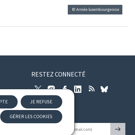
© Armée luxembourgeoise
RESTEZ CONNECTÉ
Twitter
Instagram
Facebook
LinkedIn
RSS
Bluesky
EPTE
JE REFUSE
ibilité
GÉRER LES COOKIES
Newsletter
🡒
E-mail