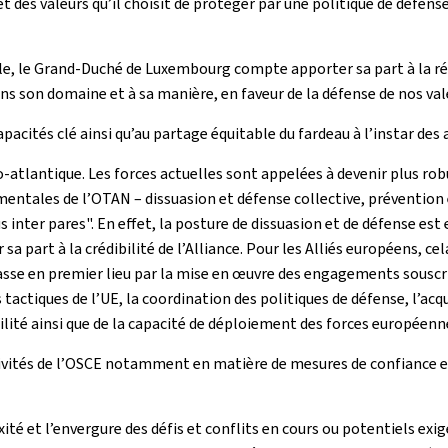
 des valeurs qu’il choisit de protéger par une politique de défens
le, le Grand-Duché de Luxembourg compte apporter sa part à la rép
dans son domaine et à sa manière, en faveur de la défense de nos v
acités clé ainsi qu’au partage équitable du fardeau à l’instar des
atlantique. Les forces actuelles sont appelées à devenir plus rob
entales de l’OTAN – dissuasion et défense collective, prévention e
 inter pares". En effet, la posture de dissuasion et de défense est e
 sa part à la crédibilité de l’Alliance. Pour les Alliés européens, 
 passe en premier lieu par la mise en œuvre des engagements souscr
 tactiques de l’UE, la coordination des politiques de défense, l’a
ité ainsi que de la capacité de déploiement des forces européenn
vités de l’OSCE notamment en matière de mesures de confiance et d
xité et l’envergure des défis et conflits en cours ou potentiels e