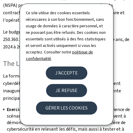
(NSPA) pour la gestion des contrats avec les différents
contractants externes nécessaires pour la mise en oeuvre et
Ce site utilise des cookies essentiels
nécessaires à son bon fonctionnement, sans
l'opération des environnements cloud.
usage de données à caractère personnel, et
Le budget total du projet, d'un montant maximum de
ne pouvant pas être refusés. Des cookies non
250.360.323 euros, sera réparti sur une période de douze ans, de
essentiels sont utilisés à des fins statistiques
et seront activés uniquement si vous les
2024 à 2035.
acceptez. Consulter notre
politique de
confidentialité
.
The Luxembourg Cyber Range
J'ACCEPTE
La formation et l'éducation sont l'un des piliers de la
cyberdéfense. Le
Luxembourg Cyber Range
, officiellement
JE REFUSE
inauguré en octobre 2021, est une plateforme polyvalente
principalement utilisée pour trois scénarios :
GÉRER LES COOKIES
Exercices :
Permettre aux utilisateurs de faire l'expérience de
scénarios réalistes de cyberconflits. Les exercices servent à
démontrer et à développer les compétences en matière de
cybersécurité en relevant les défis, mais aussi à tester et à