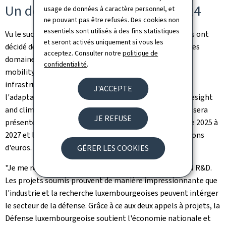
Un deuxième appel lancé en 2024
usage de données à caractère personnel, et
ne pouvant pas être refusés. Des cookies non
essentiels sont utilisés à des fins statistiques
Vu le succès de ce premier appel à projets, les ministres ont
et seront activés uniquement si vous les
décidé de lancer un deuxième appel, cette fois-ci dans les
acceptez. Consulter notre
politique de
domaines porteurs de la mobilité intelligente (smart
confidentialité
.
mobility), des infrastructures résilientes (resilient
infrastructures) et de la prévision stratégique et de
J'ACCEPTE
l'adaptation au changement climatique (strategic foresight
and climate change adaptation). Le détail de cet appel sera
JE REFUSE
présenté en 2024, la période de financement s'étend de 2025 à
2027 et le budget prévu par la Défense est de 13,8 millions
d'euros.
GÉRER LES COOKIES
"Je me réjouis de l'immense succès de ce premier appel R&D.
Les projets soumis prouvent de manière impressionnante que
l'industrie et la recherche luxembourgeoises peuvent intérger
le secteur de la défense. Grâce à ce aux deux appels à projets, la
Défense luxembourgeoise soutient l'économie nationale et