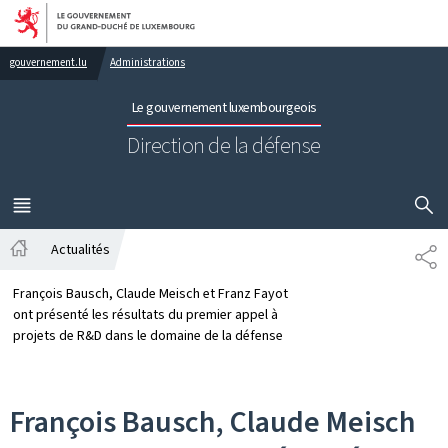
Aller au menu principal
Aller au contenu
gouvernement.lu
Administrations
Le gouvernement luxembourgeois
Direction de la défense
AFFICHER
MENU
PRINCIPAL
Actualités
PA
Accueil
François Bausch, Claude Meisch et Franz Fayot
ont présenté les résultats du premier appel à
projets de R&D dans le domaine de la défense
François Bausch, Claude Meisch