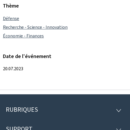
Thème
Défense
Recherche - Science - Innovation
Économie - Finances
Date de l'événement
20.07.2023
RUBRIQUES
Pied
RUBRI
de
SUPPORT