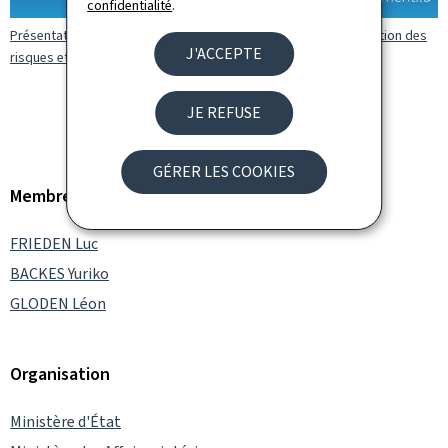
confidentialité
.
Présentation des résultats de l’enquête nationale sur la perception des
J'ACCEPTE
risques et menaces (Vidéo YouTube)
JE REFUSE
GÉRER LES COOKIES
Membre du gouvernement
FRIEDEN Luc
BACKES Yuriko
GLODEN Léon
Organisation
Ministère d'État