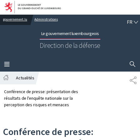
Aller au menu principal
Aller au contenu
FR
gouvernement.lu
Administrations
FR
Le gouvernement luxembourgeois
Direction de la défense
AFFICHER
MENU
PRINCIPAL
Actualités
PA
Accueil
Conférence de presse: présentation des
résultats de l'enquête nationale sur la
perception des risques et menaces
Conférence de presse: