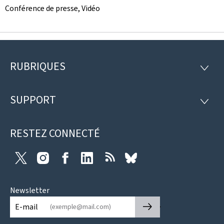
Conférence de presse, Vidéo
RUBRIQUES
Pied
RUBRI
de
SUPPORT
SUPP
page
RESTEZ CONNECTÉ
Twitter
Instagram
Facebook
LinkedIn
RSS
Bluesky
Newsletter
🡒
E-mail