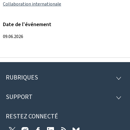
Collaboration internationale
Date de l'événement
09.06.2026
RUBRIQUES
Pied
RUBRI
de
SUPPORT
SUPP
page
RESTEZ CONNECTÉ