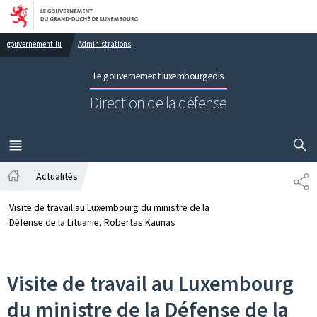
Aller au menu principal
Aller au contenu
gouvernement.lu
Administrations
Le gouvernement luxembourgeois
Direction de la défense
AFFICHER
MENU
PRINCIPAL
Actualités
PA
Accueil
Visite de travail au Luxembourg du ministre de la
Défense de la Lituanie, Robertas Kaunas
Visite de travail au Luxembourg
du ministre de la Défense de la