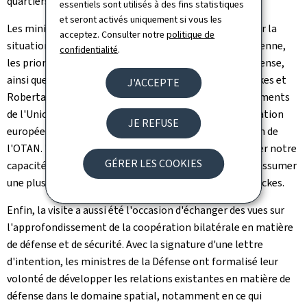
quartiers généraux.
essentiels sont utilisés à des fins statistiques
et seront activés uniquement si vous les
Les ministres de la Défense ont également échangé sur la
acceptez. Consulter notre
politique de
situation internationale, les enjeux de sécurité européenne,
confidentialité
.
les priorités politiques européennes en matière de défense,
ainsi que le soutien indéfectible à l'Ukraine. Yuriko Backes et
J'ACCEPTE
Robertas Kaunas ont réaffirmé leur soutien aux instruments
de l'Union européenne pour renforcer l'état de préparation
JE REFUSE
européen en matière de défense, et à l'européanisation de
l'OTAN. "Nous devons continuer à investir et à renforcer notre
GÉRER LES COOKIES
capacité d'action. Le pilier européen de l'Alliance doit assumer
une plus grande part de la charge." a souligné Yuriko Backes.
Enfin, la visite a aussi été l'occasion d'échanger des vues sur
l'approfondissement de la coopération bilatérale en matière
de défense et de sécurité. Avec la signature d'une lettre
d'intention, les ministres de la Défense ont formalisé leur
volonté de développer les relations existantes en matière de
défense dans le domaine spatial, notamment en ce qui