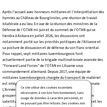
Après l'accueil avec honneurs militaires et l'interprétation des
hymnes au Château de Bourglinster, une réunion de travail
bilatérale a eu lieu. En vue de la réunion des ministres de la
Défense de l'OTAN mi-juin et du sommet de l'OTAN qui se
tiendra à Ankara en juillet 2026, les discussions ont
notamment porté sur les priorités politiques de l'Alliance et
sa posture de dissuasion et de défense du son flanc oriental.
Pour rappel, sept militaires luxembourgeois font
actuellement partie de la brigade multinationale avancée des
"
Forward Land Forces
" de l'OTAN en Lituanie sous
commandement allemand. Depuis 2017, une équipe de
militaires luxembourgeois chargée du transport de matériel
est intégrée dans une compagnie logistique multinationale.
Ce site utilise des cookies essentiels
L'Armée luxembourgeoise contribue également au
nécessaires à son bon fonctionnement, sans
groupement tactique en Lituanie une capacité de liaison
usage de données à caractère personnel, et
satellitaire dite "
Reachback
" entre la zone d'opération et les
ne pouvant pas être refusés. Des cookies non