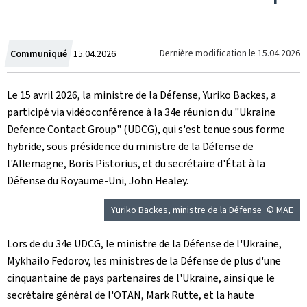
Crée
Dernière modification le
15.04.2026
Communiqué
15.04.2026
le
Le 15 avril 2026, la ministre de la Défense, Yuriko Backes, a
participé via vidéoconférence à la 34e réunion du "
Ukraine
Defence Contact Group
" (UDCG), qui s'est tenue sous forme
hybride, sous présidence du ministre de la Défense de
l'Allemagne, Boris Pistorius, et du secrétaire d'État à la
Défense du Royaume-Uni, John Healey.
Yuriko Backes, ministre de la Défense
© MAE
Lors de du 34e UDCG, le ministre de la Défense de l'Ukraine,
Mykhailo Fedorov, les ministres de la Défense de plus d'une
cinquantaine de pays partenaires de l'Ukraine, ainsi que le
secrétaire général de l'OTAN, Mark Rutte, et la haute