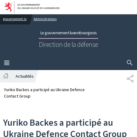
Aller au menu principal
Aller au contenu
gouvernement.lu
Administrations
Le gouvernement luxembourgeois
Direction de la défense
AFFICHER
MENU
PRINCIPAL
Actualités
PA
Accueil
Yuriko Backes a participé au Ukraine Defence
Contact Group
Yuriko Backes a participé au
Ukraine Defence Contact Group