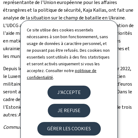
représentante de l'Union européenne pour les affaires
étrangères et la politique de sécurité, Kaja Kallas, ont fait une
analyse de la situation sur le champ de bataille en Ukraine.
L'UDCG a également pour mission d'assurer la coordination de
Ce site utilise des cookies essentiels
l'aide militaire apportée à l'Ukraine, en fonction des priorités
nécessaires à son bon fonctionnement, sans
en matière de besoins en équipement des forces armées
usage de données à caractère personnel, et
ukrainiennes, notamment la défense aérienne, les drones et
ne pouvant pas être refusés. Des cookies non
les munitions d'artillerie à longue portée.
essentiels sont utilisés à des fins statistiques
et seront activés uniquement si vous les
Depuis le début de la guerre d'agression russe en février 2022,
acceptez. Consulter notre
politique de
le Luxembourg a contribué 414 millions d'euros au soutien
confidentialité
.
militaire à l'Ukraine. Pour 2026, au moins 100 millions d'euros
seront alloués à l'aide militaire en faveur de l'Ukraine. Dans le
J'ACCEPTE
cadre de l'UDCG, le Luxembourg dirige, ensemble avec
l'Estonie, la coalition capacitaire "IT" et est membre de trois
JE REFUSE
autres:
Artillery, Air Force
et Drone.
Communiqué par la Direction de la défense
GÉRER LES COOKIES