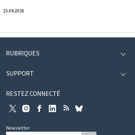
15.04.2026
RUBRIQUES
Pied
RUBRI
de
SUPPORT
SUPP
page
RESTEZ CONNECTÉ
Twitter
Instagram
Facebook
LinkedIn
RSS
Bluesky
Newsletter