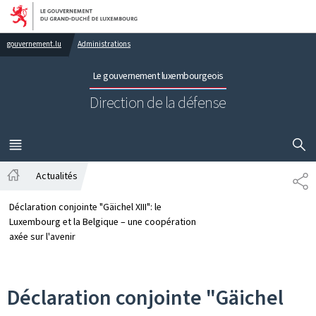
Aller au menu principal
Aller au contenu
gouvernement.lu
Administrations
Le gouvernement luxembourgeois
Direction de la défense
AFFICHER
MENU
PRINCIPAL
Actualités
PA
Accueil
Déclaration conjointe "Gäichel XIII": le
Luxembourg et la Belgique – une coopération
axée sur l'avenir
Déclaration conjointe "Gäichel