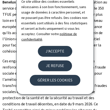
Ce site utilise des cookies essentiels
Benelux
comme laboratoire d'innovation et de coopération au
nécessaires à son bon fonctionnement, sans
service de l'intégration européenne. À cet égard, l'article 350
usage de données à caractère personnel, et
TFUE permet explicitement aux pays du Benelux d'aller plus
ne pouvant pas être refusés. Des cookies non
loin en termes d'intégration que ce qui est atteint au niveau
essentiels sont utilisés à des fins statistiques
européen. Dans le même esprit, ils soulignent l'importance
et seront activés uniquement si vous les
qu'ils accordent à la coopération transfrontalière au sein de
acceptez. Consulter notre
politique de
l'Union européenne, considérée comme un levier essentiel
confidentialité
.
pour faciliter la vie quotidienne des citoyens et renforcer la
cohésion territoriale.
J'ACCEPTE
Ces engagements communs portent également sur un
JE REFUSE
renforcement de la coopération dans la lutte contre la fraude
sociale et le dumping social avec la signature du Traité pour
l'amélioration et le renforcement de la coopération
GÉRER LES COOKIES
transfrontalière dans le domaine de la lutte contre les fraudes
sociales et les erreurs en matière de sécurité sociale, de
protection de la santé et de la sécurité au travail et des
conditions de travail décentes, en date du 9 mars 2026. Ce