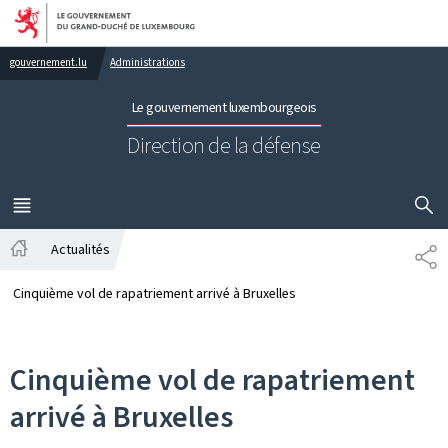
Aller au menu principal
Aller au contenu
gouvernement.lu
Administrations
Le gouvernement luxembourgeois
Direction de la défense
AFFICHER
MENU
PRINCIPAL
Actualités
PA
Accueil
Cinquième vol de rapatriement arrivé à Bruxelles
Cinquième vol de rapatriement
arrivé à Bruxelles