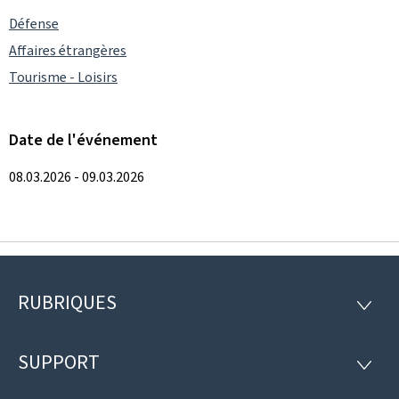
Défense
Affaires étrangères
Tourisme - Loisirs
Date de l'événement
08.03.2026 - 09.03.2026
RUBRIQUES
Pied
RUBRI
de
SUPPORT
SUPP
page