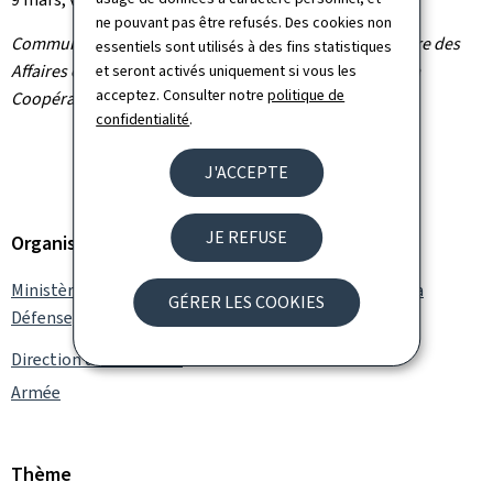
ne pouvant pas être refusés. Des cookies non
Communiqué par la Direction de la défense / le ministère des
essentiels sont utilisés à des fins statistiques
Affaires étrangères et européennes, de la Défense, de la
et seront activés uniquement si vous les
acceptez. Consulter notre
politique de
Coopération et du Commerce extérieur
confidentialité
.
J'ACCEPTE
JE REFUSE
Organisation
Ministère des Affaires étrangères et européennes, de la
GÉRER LES COOKIES
Défense, de la Coopération et du Commerce extérieur
Direction de la défense
Armée
Thème