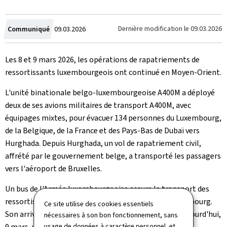
Crée
Dernière modification le
09.03.2026
Communiqué
09.03.2026
le
Les 8 et 9 mars 2026, les opérations de rapatriements de
ressortissants luxembourgeois ont continué en Moyen-Orient.
L'unité binationale belgo-luxembourgeoise A400M a déployé
deux de ses avions militaires de transport A400M, avec
équipages mixtes, pour évacuer 134 personnes du Luxembourg,
de la Belgique, de la France et des Pays-Bas de Dubaï vers
Hurghada. Depuis Hurghada, un vol de rapatriement civil,
affrété par le gouvernement belge, a transporté les passagers
vers l'aéroport de Bruxelles.
Un bus de l'Armée luxembourgeoise assure le transport des
ressortissants luxembourgeois à l'aéroport de Luxembourg.
Ce site utilise des cookies essentiels
Son arrivée à l'aéroport de Luxembourg est prévue aujourd'hui,
nécessaires à son bon fonctionnement, sans
9 mars, vers 12h30.
usage de données à caractère personnel, et