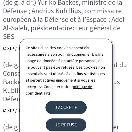
(de g. à dr.) Yuriko Backes, ministre de la
Défense ; Andrius Kubillius, commissaire
européen à la Défense et à l’Espace ; Adel
Al-Saleh, président-directeur général de
SES
Ce site utilise des cookies essentiels
© SIP / Julien Warnand
nécessaires à son bon fonctionnement, sans
usage de données à caractère personnel, et
(de g. à dr.) n.c. ; Frank Esser, président du
ne pouvant pas être refusés. Des cookies non
Conseil d’administration, SES ; Yuriko
essentiels sont utilisés à des fins statistiques
Backes, ministre de la Défense ; Andrius
et seront activés uniquement si vous les
acceptez. Consulter notre
politique de
Kubillius, commissaire européen à la
confidentialité
.
Défense et à l’Espace
J'ACCEPTE
© SIP / Julien Warnand
JE REFUSE
(de g. à dr.) Philippe Glaesener, premier