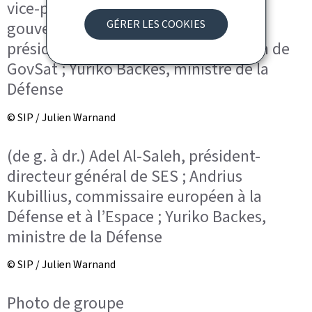
vice-président principal de l’activité
GÉRER LES COOKIES
gouvernementale globale de SES,
président du Conseil d’administration de
GovSat ; Yuriko Backes, ministre de la
Défense
© SIP / Julien Warnand
(de g. à dr.) Adel Al-Saleh, président-
directeur général de SES ; Andrius
Kubillius, commissaire européen à la
Défense et à l’Espace ; Yuriko Backes,
ministre de la Défense
© SIP / Julien Warnand
Photo de groupe