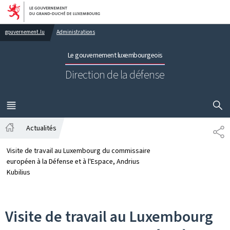
Aller au menu principal
Aller au contenu
gouvernement.lu
Administrations
Le gouvernement luxembourgeois
Direction de la défense
AFFICHER
MENU
PRINCIPAL
Actualités
PA
Accueil
Visite de travail au Luxembourg du commissaire
européen à la Défense et à l'Espace, Andrius
Kubilius
Visite de travail au Luxembourg