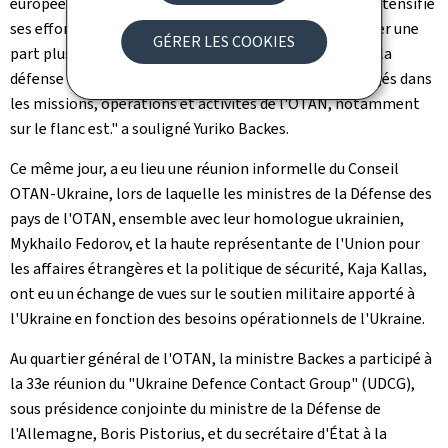
européens intensifient leurs efforts. Le Luxembourg intensifie
ses efforts et nous sommes prêts et disposés à assumer une
GÉRER LES COOKIES
part plus importante du fardeau de la dissuasion et de la
défense de la zone euro-atlantique, pleinement engagés dans
les missions, opérations et activités de l'OTAN, notamment
sur le flanc est." a souligné Yuriko Backes.
Ce même jour, a eu lieu une réunion informelle du Conseil
OTAN-Ukraine, lors de laquelle les ministres de la Défense des
pays de l'OTAN, ensemble avec leur homologue ukrainien,
Mykhailo Fedorov, et la haute représentante de l'Union pour
les affaires étrangères et la politique de sécurité, Kaja Kallas,
ont eu un échange de vues sur le soutien militaire apporté à
l'Ukraine en fonction des besoins opérationnels de l'Ukraine.
Au quartier général de l'OTAN, la ministre Backes a participé à
la 33e réunion du "Ukraine Defence Contact Group" (UDCG),
sous présidence conjointe du ministre de la Défense de
l'Allemagne, Boris Pistorius, et du secrétaire d'État à la