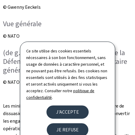
© Gwenny Eeckels
Vue générale
© NATO
(de g. à dr.) Yuriko Backes, ministre de la
Ce site utilise des cookies essentiels
nécessaires à son bon fonctionnement, sans
Défense; Radmila Shekerinska, secrétaire
usage de données à caractère personnel, et
générale déléguée de l’OTAN
ne pouvant pas être refusés. Des cookies non
essentiels sont utilisés à des fins statistiques
© NATO
et seront activés uniquement si vous les
acceptez. Consulter notre
politique de
confidentialité
.
Les ministres ont discuté du renforcement de la posture de
J'ACCEPTE
dissuasion et de défense de l'Alliance et du besoin de convertir
les engagements financiers en capacités militaires
opérationnelles et des forces déployables. "Les alliés
JE REFUSE