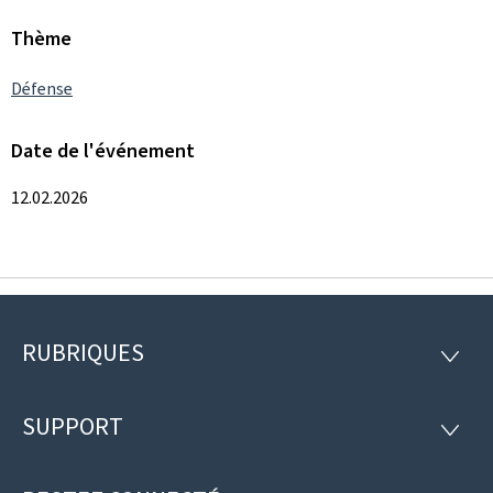
Thème
Défense
Date de l'événement
12.02.2026
RUBRIQUES
Pied
RUBRI
de
SUPPORT
SUPP
page