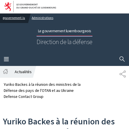
Aller au menu principal
Aller au contenu
gouvernement.lu
Administrations
Le gouvernement luxembourgeois
Direction de la défense
AFFICHER
MENU
PRINCIPAL
Actualités
PA
Accueil
Yuriko Backes à la réunion des ministres de la
Défense des pays de l'OTAN et au Ukraine
Defense Contact Group
Yuriko Backes à la réunion des