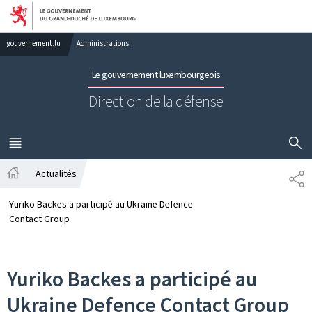
Aller au menu principal
Aller au contenu
gouvernement.lu
Administrations
Le gouvernement luxembourgeois
Direction de la défense
AFFICHER
MENU
PRINCIPAL
Actualités
PA
Accueil
Yuriko Backes a participé au Ukraine Defence
Contact Group
Yuriko Backes a participé au
Ukraine Defence Contact Group