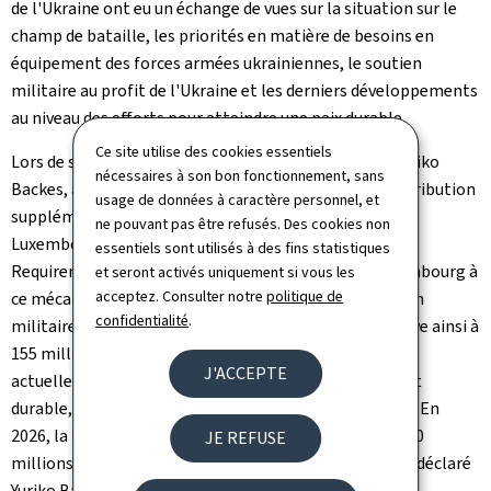
de l'Ukraine ont eu un échange de vues sur la situation sur le
champ de bataille, les priorités en matière de besoins en
équipement des forces armées ukrainiennes, le soutien
militaire au profit de l'Ukraine et les derniers développements
au niveau des efforts pour atteindre une paix durable.
Ce site utilise des cookies essentiels
Lors de son intervention, la ministre de la Défense, Yuriko
nécessaires à son bon fonctionnement, sans
Backes, a informé ses homologues sur la récente contribution
usage de données à caractère personnel, et
supplémentaire à hauteur de 15 millions d'euros du
ne pouvant pas être refusés. Des cookies non
Luxembourg à l'initiative "PURL" (
Prioritized Ukraine
essentiels sont utilisés à des fins statistiques
Requirements List
) − portant la contribution du Luxembourg à
et seront activés uniquement si vous les
acceptez. Consulter notre
politique de
ce mécanisme à 30 millions d'euros. Au total, le soutien
confidentialité
.
militaire au profit de l'Ukraine pour l'année 2025 s'élève ainsi à
155 millions d'euros. "Le Luxembourg salue les efforts
J'ACCEPTE
actuellement déployés pour atteindre une paix juste et
durable, assortie d'engagements de sécurité robustes. En
2026, la Défense luxembourgeoise a prévu au moins 100
JE REFUSE
millions d'euros de soutien militaire pour l'Ukraine", a déclaré
Yuriko Backes.