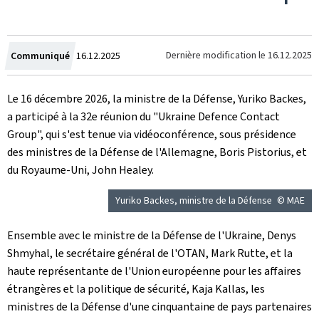
Crée
Dernière modification le
16.12.2025
Communiqué
16.12.2025
le
Le 16 décembre 2026, la ministre de la Défense, Yuriko Backes,
a participé à la 32e réunion du "
Ukraine Defence Contact
Group
", qui s'est tenue via vidéoconférence, sous présidence
des ministres de la Défense de l'Allemagne, Boris Pistorius, et
du Royaume-Uni, John Healey.
Yuriko Backes, ministre de la Défense
© MAE
Ensemble avec le ministre de la Défense de l'Ukraine, Denys
Shmyhal, le secrétaire général de l'OTAN, Mark Rutte, et la
haute représentante de l'Union européenne pour les affaires
étrangères et la politique de sécurité, Kaja Kallas, les
ministres de la Défense d'une cinquantaine de pays partenaires