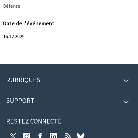
Défense
Date de l'événement
16.12.2025
RUBRIQUES
Pied
RUBRI
de
SUPPORT
SUPP
page
RESTEZ CONNECTÉ
Twitter
Instagram
Facebook
LinkedIn
RSS
Bluesky