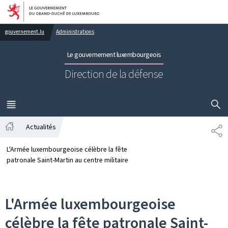
Aller au menu principal
Aller au contenu
gouvernement.lu
Administrations
Le gouvernement luxembourgeois
Direction de la défense
AFFICHER
MENU
PRINCIPAL
Actualités
PA
Accueil
L'Armée luxembourgeoise célèbre la fête
patronale Saint-Martin au centre militaire
L'Armée luxembourgeoise
célèbre la fête patronale Saint-