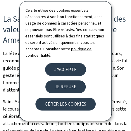
Ce site utilise des cookies essentiels
La Saint-Martin: une célébration des
nécessaires à son bon fonctionnement, sans
usage de données à caractère personnel, et
valeurs humaines et du lien entre
ne pouvant pas être refusés. Des cookies non
essentiels sont utilisés à des fins statistiques
Armée et société
et seront activés uniquement si vous les
acceptez. Consulter notre
politique de
La fête de la Saint-Martin rend hommage à Martin de Tours,
confidentialité
.
reconnu comme le saint patron des militaires et dont la vie fut
guidée par la modestie, le dévouement et la compassion. Son
J'ACCEPTE
geste légendaire — celui de partager son manteau avec un
homme sans abri — incarne l'esprit de solidarité et
JE REFUSE
d'attention envers les plus vulnérables.
Saint Martin symbolise des principes essentiels: la générosité,
GÉRER LES COOKIES
le courage et l'engagement au service d'autrui. À travers cette
célébration, l'Armée luxembourgeoise réaffirme son
attachement à ces valeurs, tout en soulignant son rôle dans la
préservation de la paix, la sécurité collective et le soutien aux