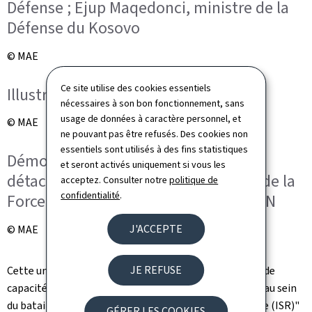
Défense ; Ejup Maqedonci, ministre de la
Défense du Kosovo
© MAE
Ce site utilise des cookies essentiels
Illustration
nécessaires à son bon fonctionnement, sans
usage de données à caractère personnel, et
© MAE
ne pouvant pas être refusés. Des cookies non
essentiels sont utilisés à des fins statistiques
Démonstration des capacités du
et seront activés uniquement si vous les
détachement Benelux faisant partie de la
acceptez. Consulter notre
politique de
confidentialité
.
Force pour le Kosovo (KFOR) de l’OTAN
J'ACCEPTE
© MAE
JE REFUSE
Cette unité complètement interopérable est équipée de
capacités de surveillance aérienne et elle est intégrée au sein
du bataillon "Intelligence Surveillance Reconnaissance (ISR)"
GÉRER LES COOKIES