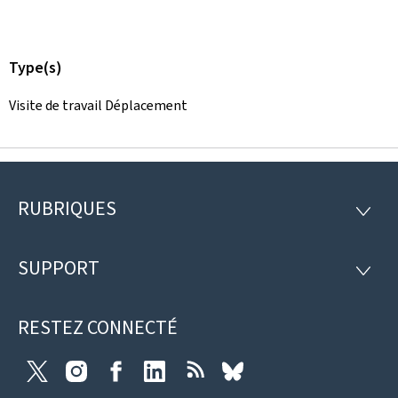
Type(s)
Visite de travail Déplacement
RUBRIQUES
Pied
RUBRI
de
SUPPORT
SUPP
page
RESTEZ CONNECTÉ
Twitter
Instagram
Facebook
LinkedIn
RSS
Bluesky