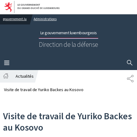
Aller au menu principal
Aller au contenu
gouvernement.lu
Administrations
Le gouvernement luxembourgeois
Direction de la défense
AFFICHER
MENU
PRINCIPAL
Actualités
PA
Accueil
Visite de travail de Yuriko Backes au Kosovo
Visite de travail de Yuriko Backes
au Kosovo