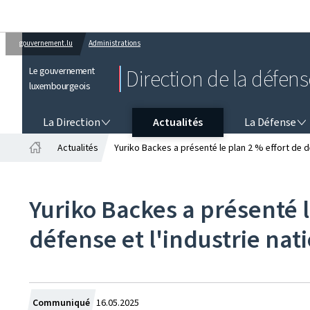
gouvernement.lu
Administrations
Le gouvernement
Direction de la défens
luxembourgeois
LA DIRECTION
LA DÉFENSE
La Direction
Actualités
La Défense
Actualités
Yuriko Backes a présenté le plan 2 % effort de dé
Accueil
Yuriko Backes a présenté l
défense et l'industrie nat
Crée
Communiqué
16.05.2025