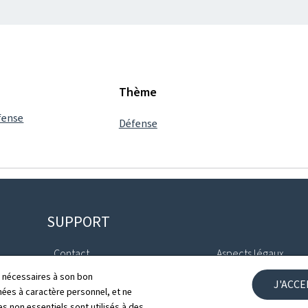
Thème
éfense
Défense
SUPPORT
Contact
Aspects légaux
ls nécessaires à son bon
J'ACC
ales
Plan du site
Déclaration d'access
es à caractère personnel, et ne
s non essentiels sont utilisés à des