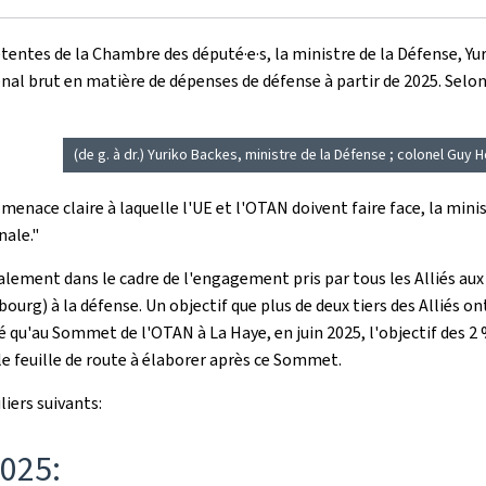
ntes de la Chambre des député·e·s, la ministre de la Défense, Yurik
l brut en matière de dépenses de défense à partir de 2025. Selon 
(de g. à dr.) Yuriko Backes, ministre de la Défense ; colonel Guy 
 menace claire à laquelle l'UE et l'OTAN doivent faire face, la minis
nale."
galement dans le cadre de l'engagement pris par tous les Alliés a
rg) à la défense. Un objectif que plus de deux tiers des Alliés ont
qué qu'au Sommet de l'OTAN à La Haye, en juin 2025, l'objectif des 2
lle feuille de route à élaborer après ce Sommet.
liers suivants:
2025: