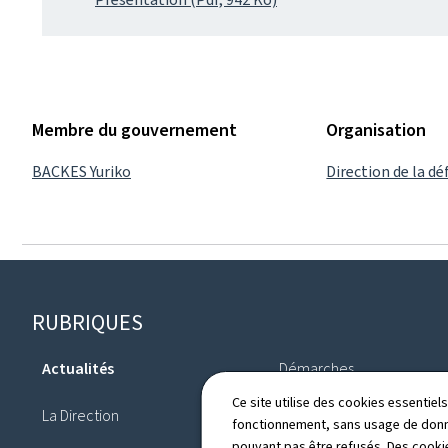
Membre du gouvernement
Organisation
BACKES Yuriko
Direction de la d
Pied
RUBRIQUES
de
Actualités
Démarches
page
Ce site utilise des cookies essentie
La Direction
Organisations internation
fonctionnement, sans usage de donné
pouvant pas être refusés. Des cookie