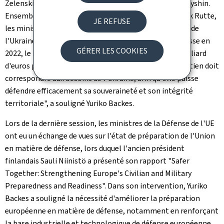
Zelenski pour les affaires stratégiques, Alexander Kamyshin.
Ensemble avec et le secrétaire général de l'OTAN, Mark Rutte,
JE REFUSE
les ministres ont discuté du soutien militaire au profit de
l'Ukraine à court et à long terme. "Depuis l'invasion russe en
GÉRER LES COOKIES
2022, le Luxembourg a dépensé environ un quart de milliard
d'euros pour le soutien militaire à l'Ukraine. Notre soutien doit
correspondre aux besoins de l'Ukraine, afin qu'elle puisse
défendre efficacement sa souveraineté et son intégrité
territoriale", a souligné Yuriko Backes.
Lors de la dernière session, les ministres de la Défense de l'UE
ont eu un échange de vues sur l'état de préparation de l'Union
en matière de défense, lors duquel l'ancien président
finlandais Sauli Niinistö a présenté son rapport
"Safer
Together: Strengthening Europe's Civilian and Military
Preparedness and Readiness
". Dans son intervention, Yuriko
Backes a souligné la nécessité d'améliorer la préparation
européenne en matière de défense, notamment en renforçant
la base industrielle et technologique de défense européenne.