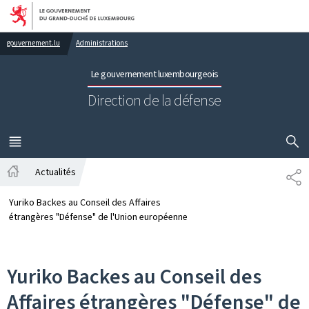
Aller au menu principal
Aller au contenu
gouvernement.lu
Administrations
Le gouvernement luxembourgeois
Direction de la défense
AFFICHER
MENU
PRINCIPAL
Actualités
PA
Accueil
Yuriko Backes au Conseil des Affaires
étrangères "Défense" de l'Union européenne
Yuriko Backes au Conseil des
Affaires étrangères "Défense" de