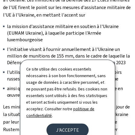
de l'UE firent le point sur les mesures d'assistance militaire de
l'UE à l'Ukraine, en mettant l'accent sur
la mission d'assistance militaire en soutien à l'Ukraine
(EUMAM Ukraine), à laquelle participe l'Armée
luxembourgeoise
l'initiative visant à fournir annuellement à l'Ukraine un
million de munitions de 155 mm, dans le cadre de laquelle la
Défense luxembourgeoise a passé une commande en 2023
Ce site utilise des cookies essentiels
l'utilisation des bénéfices exceptionnels tirés des avoirs
nécessaires à son bon fonctionnement, sans
russes gelés ("
windfall profits
") en soutien à l'Ukraine
usage de données à caractère personnel, et
ainsi que la Facilité européenne pour la paix et la mise en
ne pouvant pas être refusés. Des cookies non
œuvre du Fonds d'assistance à l'Ukraine
essentiels sont utilisés à des fins statistiques
et seront activés uniquement si vous les
Les ministres de la Défense de l'UE ont reçu une mise à jour de
acceptez. Consulter notre
politique de
la situation sur le front et des priorités actuelles de l'Ukraine
confidentialité
.
par leur homologue ukrainien, le ministre de la Défense
Rustem Umerov et le conseiller du président Volodymyr
J'ACCEPTE