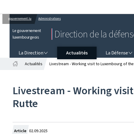
gouvernement.lu
Administrations
Le gouvernement
Direction de la défens
luxembourgeois
LA DIRECTION
LA DÉFENSE
La Direction
Actualités
La Défense
Actualités
Livestream - Working visit to Luxembourg of th
Accueil
Livestream - Working visi
Rutte
Crée
Article
02.09.2025