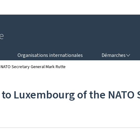
Aller au menu principal
Aller au contenu
e
DÉMARCHES
Organisations internationales
Démarches
e NATO Secretary General Mark Rutte
t to Luxembourg of the NATO