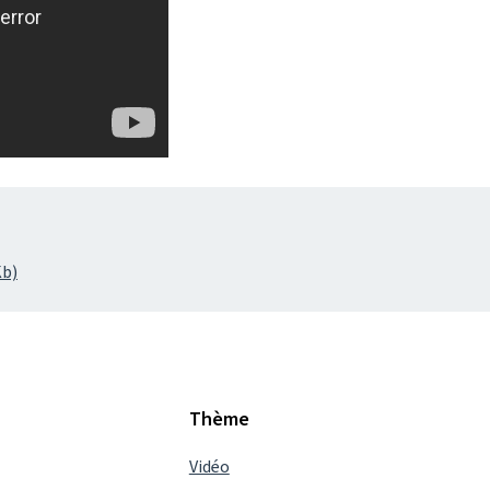
Kb)
Thème
Vidéo