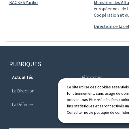
BACKES Yuriko
Ministère des Aff
européennes, de l
Coopération et d
Direction de la d
Pied
RUBRIQUES
de
Actualités
Démarches
page
Ce site utilise des cookies essentie
La Direction
Organisations internation
fonctionnement, sans usage de donné
pouvant pas être refusés. Des cookie
La Défense
Annuaire
fins statistiques et seront activés u
Consulter notre
politique de confiden