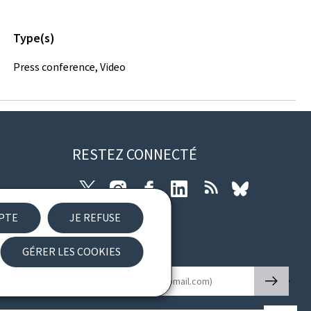
Type(s)
Press conference, Video
RESTEZ CONNECTÉ
Twitter
Instagram
Facebook
LinkedIn
RSS
Bluesky
EPTE
JE REFUSE
ibilité
GÉRER LES COOKIES
Newsletter
🡒
E-mail