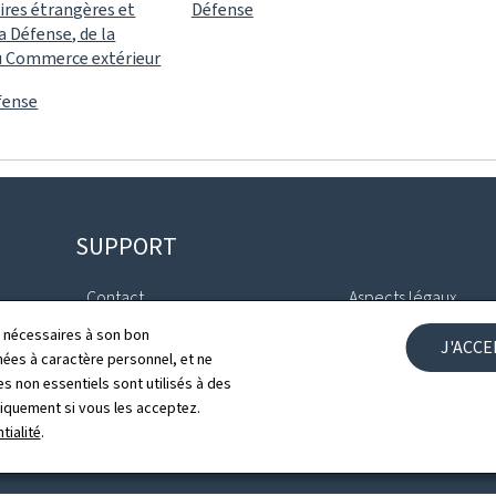
aires étrangères et
Défense
a Défense, de la
u Commerce extérieur
éfense
SUPPORT
Contact
Aspects légaux
ls nécessaires à son bon
J'ACC
ales
Plan du site
Déclaration d'access
es à caractère personnel, et ne
s non essentiels sont utilisés à des
À propos du site
Gestion des cookies
niquement si vous les acceptez.
tialité
.