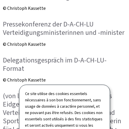
© Christoph Kassette
Pressekonferenz der D-A-CH-LU
Verteidigungsministerinnen und -minister
© Christoph Kassette
Delegationsgespräch im D-A-CH-LU-
Format
© Christoph Kassette
Ce site utilise des cookies essentiels
(von l. nach r.) Martin Pfister, Chef des
nécessaires à son bon fonctionnement, sans
Eidgenössischen Departements für
usage de données à caractère personnel, et
Verteidigung, Bevölkerungsschutz und
ne pouvant pas être refusés. Des cookies non
essentiels sont utilisés à des fins statistiques
Sport ; Klaudia Tanner, Bundesministerin
et seront activés uniquement si vous les