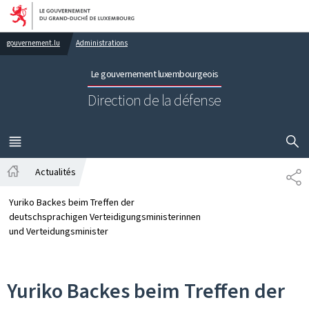
Aller au menu principal
Aller au contenu
gouvernement.lu
Administrations
Le gouvernement luxembourgeois
Direction de la défense
AFFICHER
MENU
PRINCIPAL
Actualités
TE
Accueil
Yuriko Backes beim Treffen der
deutschsprachigen Verteidigungsministerinnen
und Verteidungsminister
Yuriko Backes beim Treffen der