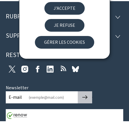
J'ACCEPTE
RUBRIQUES
Pied
RUBRI
JE REFUSE
de
SUPPORT
SUPP
page
GÉRER LES COOKIES
RESTEZ CONNECTÉ
Twitter
Instagram
Facebook
LinkedIn
RSS
Bluesky
Newsletter
🡒
E-mail