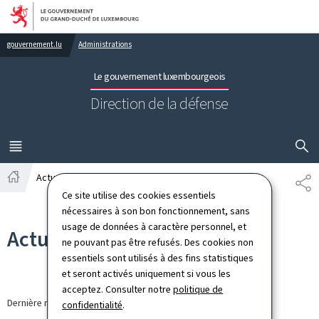
Aller au menu principal
Aller au contenu
gouvernement.lu
Administrations
Le gouvernement luxembourgeois
Direction de la défense
AFFICHER
MENU
PRINCIPAL
Actualités
PA
Accueil
Ce site utilise des cookies essentiels
nécessaires à son bon fonctionnement, sans
usage de données à caractère personnel, et
Actualités
ne pouvant pas être refusés. Des cookies non
essentiels sont utilisés à des fins statistiques
et seront activés uniquement si vous les
acceptez. Consulter notre
politique de
Dernière modification le
13.03.2026
confidentialité
.