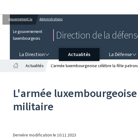
gouvernement.lu
Administrations
Le gouvernement
Direction de la défens
luxembourgeois
LA DIRECTION
LA DÉFENSE
La Direction
Actualités
La Défense
Actualités
L'armée luxembourgeoise célèbre la fête patronal
Accueil
L'armée luxembourgeoise c
militaire
Dernière modification le
10.11.2023