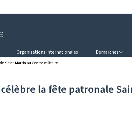
Aller au menu principal
Aller au contenu
e
DÉMARCHES
Organisations internationales
Démarches
e Saint-Martin au Centre militaire
élèbre la fête patronale Sai