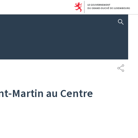
AFFICHER / MASQUER 
PARTAG
nt-Martin au Centre