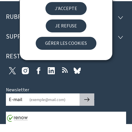
J'ACCEPTE
RUBRIQUES
Pied
RUBRI
JE REFUSE
de
SUPPORT
SUPP
page
GÉRER LES COOKIES
RESTEZ CONNECTÉ
Twitter
Instagram
Facebook
LinkedIn
RSS
Bluesky
Newsletter
🡒
E-mail