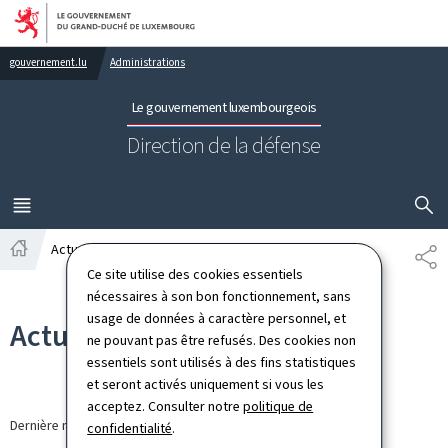
Aller au menu principal
Aller au contenu
gouvernement.lu
Administrations
Le gouvernement luxembourgeois
Direction de la défense
AFFICHER
MENU
PRINCIPAL
Actualités
PA
Accueil
Ce site utilise des cookies essentiels
nécessaires à son bon fonctionnement, sans
usage de données à caractère personnel, et
Actualités
ne pouvant pas être refusés. Des cookies non
essentiels sont utilisés à des fins statistiques
et seront activés uniquement si vous les
acceptez. Consulter notre
politique de
Dernière modification le
13.03.2026
confidentialité
.