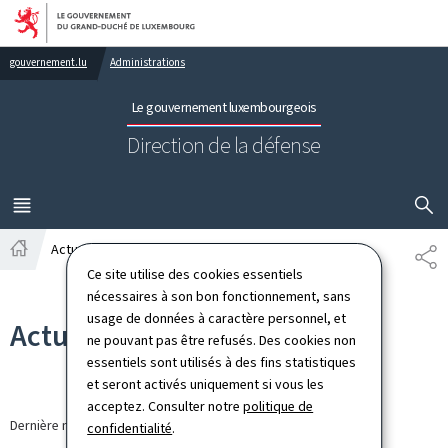
Aller au menu principal
Aller au contenu
gouvernement.lu
Administrations
Le gouvernement luxembourgeois
Direction de la défense
AFFICHER
MENU
PRINCIPAL
Actualités
PA
Accueil
Ce site utilise des cookies essentiels
nécessaires à son bon fonctionnement, sans
usage de données à caractère personnel, et
Actualités
ne pouvant pas être refusés. Des cookies non
essentiels sont utilisés à des fins statistiques
et seront activés uniquement si vous les
acceptez. Consulter notre
politique de
Dernière modification le
13.03.2026
confidentialité
.