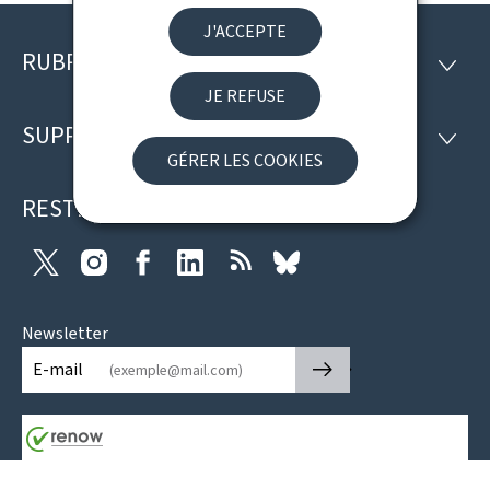
J'ACCEPTE
RUBRIQUES
Pied
RUBRI
JE REFUSE
de
SUPPORT
SUPP
page
GÉRER LES COOKIES
RESTEZ CONNECTÉ
Twitter
Instagram
Facebook
LinkedIn
RSS
Bluesky
Newsletter
🡒
E-mail