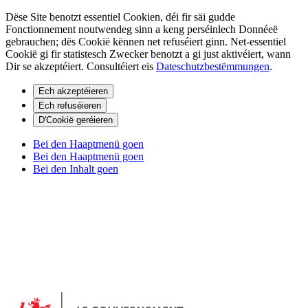
Dëse Site benotzt essentiel Cookien, déi fir säi gudde
Fonctionnement noutwendeg sinn a keng perséinlech Donnéeë
gebrauchen; dës Cookië kënnen net refuséiert ginn. Net-essentiel
Cookië gi fir statistesch Zwecker benotzt a gi just aktivéiert, wann
Dir se akzeptéiert. Consultéiert eis
Dateschutzbestëmmungen
.
Ech akzeptéieren
Ech refuséieren
D'Cookië geréieren
Bei den Haaptmenü goen
Bei den Haaptmenü goen
Bei den Inhalt goen