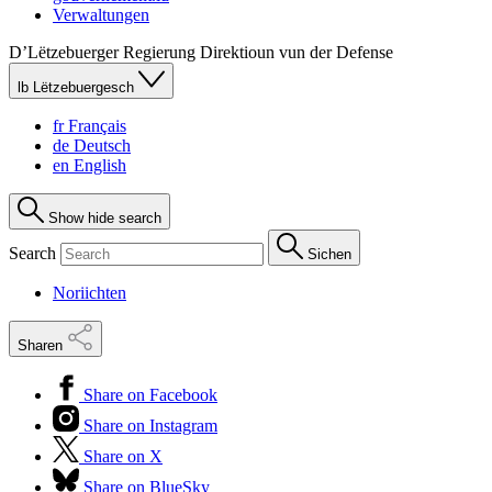
Verwaltungen
D’Lëtzebuerger Regierung
Direktioun vun der Defense
lb
Lëtzebuergesch
fr
Français
de
Deutsch
en
English
Show hide search
Search
Sichen
Noriichten
Sharen
Share on Facebook
Share on Instagram
Share on X
Share on BlueSky