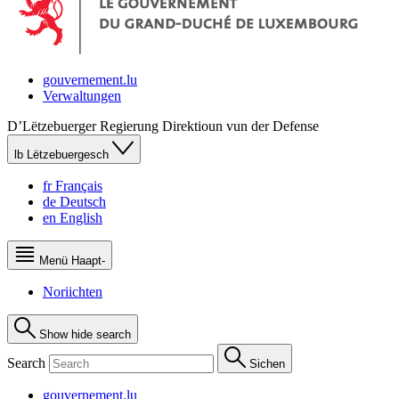
gouvernement.lu
Verwaltungen
D’Lëtzebuerger Regierung
Direktioun vun der Defense
lb
Lëtzebuergesch
fr
Français
de
Deutsch
en
English
Menü
Haapt-
Noriichten
Show hide search
Search
Sichen
gouvernement.lu