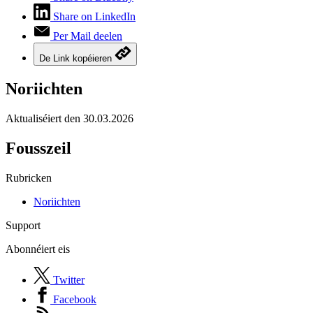
Share on LinkedIn
Per Mail deelen
De Link kopéieren
Noriichten
Aktualiséiert den
30.03.2026
Fousszeil
Rubricken
Noriichten
Support
Abonnéiert eis
Twitter
Facebook